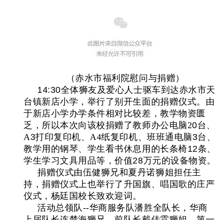
（赤水市福利院慰问与捐赠）
14:30
全体狮友及爱心人士驱车到达赤水市天
台镇新店小学，举行了别开生面的捐赠仪式。由
于新店小学办学条件相对比较差，教学物资匮
乏，所以本次向该校捐赠了教师办公电脑2
0
台、
A
3
打印复印机、A4纸复印机、班班通电脑
3
台、
教学用的钢琴、学生看书休息用的长条椅
1
2
条、
学生学习文具用品等，价值
28
万元的设备物资。
捐赠仪式由伍健狮兄和夏丹诺狮姐担任主
持，捐赠仪式上也举行了升国旗、唱国歌的庄严
仪式，杨廷国校长致欢迎词。
活动总领队--华商服务队潘胜全队长，华商
上届队长连楚海狮兄，前队长戴佳霖狮姐，第一