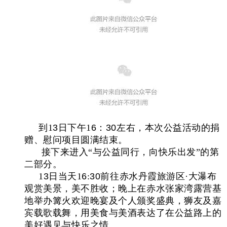
到1
3
日下午1
6
：
30
左右，本次公益活动的捐
赠、慰问项目圆满结束。
接下来进入“与公益同行，向快乐出发”的第
二部分。
1
3
日当天1
6
:
30
前往赤水丹霞旅游区
·
大瀑布
观赏美景，美不胜收；晚上在赤水张家湾露营基
地举办篝火欢迎晚宴及个人颁奖盛典，狮友及嘉
宾载歌载舞，用美食与美酒表达了在公益路上的
美好遇见与快乐之情。