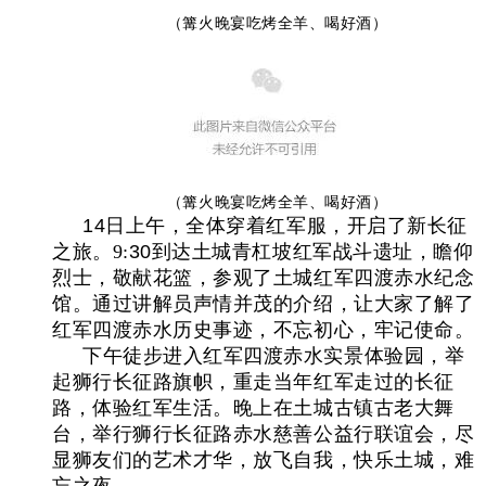
（篝火晚宴吃烤全羊、喝好酒）
（篝火晚宴吃烤全羊、喝好酒）
14
日
上午，全体穿着红军服，开启了新长征
之旅。9:
30
到达土城青杠坡红军战斗遗址，瞻仰
烈士，敬献花篮，参观了土城红军四渡赤水纪念
馆。通过讲解员声情并茂的介绍，让大家了解了
红军四渡赤水历史事迹，不忘初心，牢记使命。
下午徒步进入红军四渡赤水实景体验园，举
起狮行长征路旗帜，重走当年红军走过的长征
路，体验红军生活。晚上在土城古镇古老大舞
台，举行狮行长征路赤水慈善公益行联谊会，尽
显狮友们的艺术才华，放飞自我，快乐土城，难