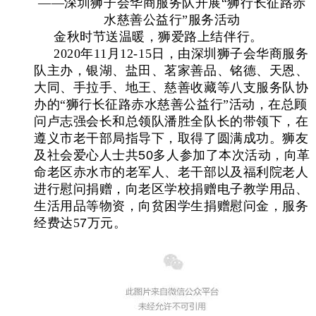
——深圳狮子会华商服务队开展“狮行长征路赤
水慈善公益行”服务活动
金秋时节送温暖，狮爱路上结伴行。
2020
年
11
月
12-15
日，由深圳狮子会华商服务
队主办，银湖、盐田、茗家善品、铭德、天恩、
大同、手拉手、地王、慈善收藏等八支服务队协
办的
“狮行长征路赤水慈善公益行”
活动，在总顾
问卢志强会长和总领队潘胜全队长的带领下，在
遵义市老干部局指导下，取得了圆满成功。
狮友
及社会爱心人士共
50
多人参加了本次活动，向革
命老区赤水市的老军人、老干部以及福利院老人
进行慰问捐赠，向老区学校捐赠电子教学用品、
生活用品等物资，向贫困学生捐赠慰问金，服务
经费
达
5
7
万元。