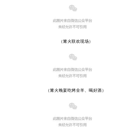
（篝火联欢现场）
（篝火晚宴吃烤全羊、喝好酒）