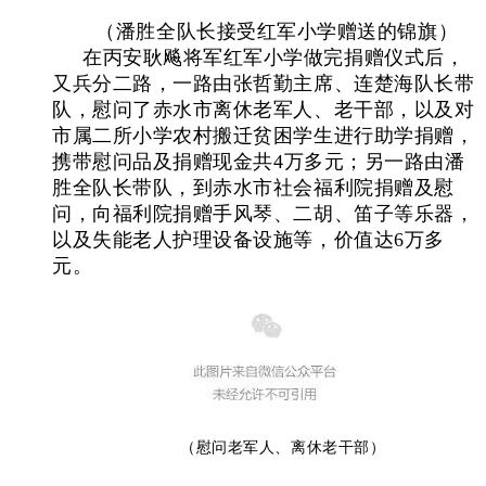
（潘胜全队长接受红军小学赠送的锦旗）
在丙安耿飚将军红军小学做完捐赠仪式后，
又兵分二路，一路由张哲勤主席、连楚海队长带
队，慰问了赤水市离休老军人、老干部，以及对
市属二所小学农村搬迁贫困学生进行助学
捐赠，
携带慰问品及捐赠现金共
4
万多元；另
一路由潘
胜全队长带队，到赤水市社会福利院捐赠及慰
问
，向福利院捐赠手风琴、二胡、笛子等乐器，
以及失能老人护理设备设施等，价值达
6
万多
元
。
（慰问老军人、离休老干部）