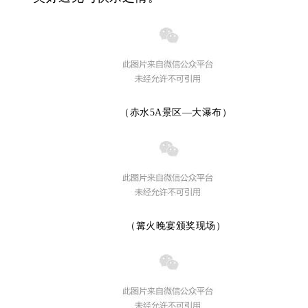
（赤水5A景区—大瀑布）
（篝火晚宴颁奖现场）