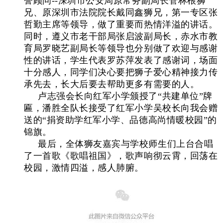
誉顾问--深圳市公安局原常务副局长管林根狮
兄、原深圳市法院院长戴同鑫狮兄，第一专区张
哲勤主席等领导，做了重要而热情洋溢的讲话。
同时，遵义市老干部局张启波副局长，赤水市教
育局罗晓艺副局长等领导也分别做了欢迎与感谢
性的讲话，学生代表罗苏萍发表了感谢词，场面
十分感人，同学们决心要把狮子爱心精神接力传
承先去，长大后要去帮助更多有需要的人。
卢志强会长向红军小学颁授了“共建单位”牌
匾，潘胜全队长接受了红军小学吴校长向我会赠
送的“捐资助学红军小学、品德高尚情暖校园”的
锦旗。
最后，全体狮友嘉宾与学校师生们上台合唱
了一首歌《歌唱祖国》，歌声响彻云霄，回荡在
校园，激情四溢，感人肺腑。