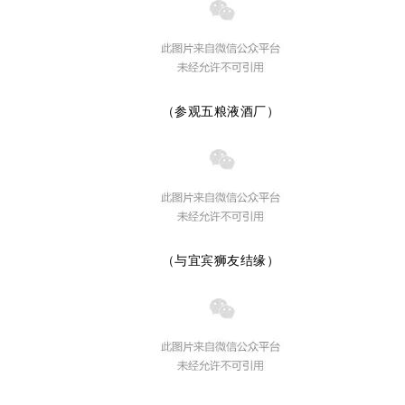
（参观五粮液酒厂）
（与宜宾狮友结缘）