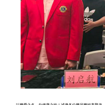
以狮爱之名，赴健康之约！诚邀各位狮兄狮姐齐聚龙