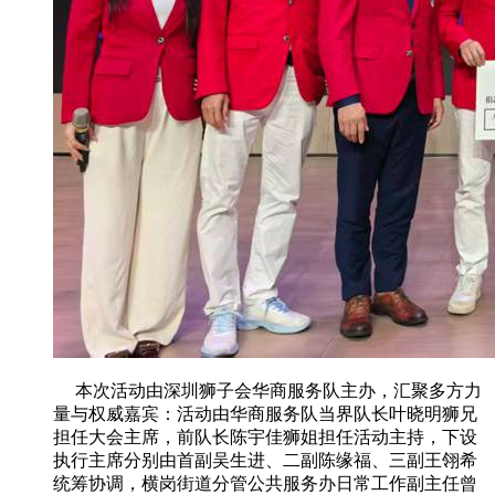
本次活动由深圳狮子会华商服务队主办，汇聚多方力
量与权威嘉宾：活动由华商服务队当界队长叶晓明狮兄
担任大会主席，前队长陈宇佳狮姐担任活动主持，下设
执行主席分别由首副吴生进、二副陈缘福、三副王翎希
统筹协调，横岗街道分管公共服务办日常工作副主任曾